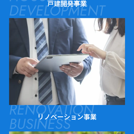
戸建開発事業
DEVELOPMENT
RENOVATION
リノベーション事業
BUSINESS