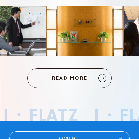
READ MORE
I・FLATZ
I・F
CONTACT