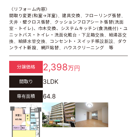
〈リフォーム内容〉
間取り変更(和室→洋室)、建具交換、フローリング張替、
天井・壁クロス張替、クッションフロアシート張替(洗面
室・トイレ)、巾木交換、システムキッチン(食洗機付)・ユ
ニットバス・トイレ・洗面化粧台・下足箱交換、給湯器交
換、給排水管交換、コンセント・スイッチ移設新設、ダウ
ンライト新設、網戸貼替、ハウスクリーニング 等
2,398
分譲価格
万円
3LDK
間取り
64.8
専有面積