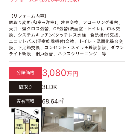
【リフォーム内容】
間取り変更(和室→洋室)、建具交換、フローリング張替、
天井・壁クロス張替、CF張替(洗面室・トイレ)、巾木交
換、システムキッチン(タッチレス水栓・食洗機付)交換、
ユニットバス(浴室乾燥機付)交換、トイレ・洗面化粧台交
換、下足箱交換、コンセント・スイッチ移設新設、ダウン
ライト新設、網戸張替、ハウスクリーニング 等
3,080
分譲価格
万円
3LDK
間取り
68.64㎡
専有面積