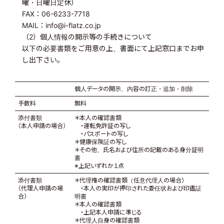
曜・日曜日定休）
FAX：06-6233-7718
MAIL：info@i-flatz.co.jp
（2）個人情報の開示等の手続きについて
以下の必要書類をご用意の上、書面にて上記窓口までお申
し出下さい。
個人データの開示、内容の訂正・追加・削除
手数料
無料
添付書類
＊本人の確認書類
（本人申請の場合）
・運転免許証の写し
・パスポートの写し
＊健康保険証の写し
＊その他、氏名および住所の記載のある身分証明
書
※上記いずれか１点
添付書類
＊代理権の確認書類（任意代理人の場合）
（代理人申請の場
・本人の実印が押印された委任状および印鑑証
合）
明書
＊本人の確認書類
・上記本人申請に準じる
＊代理人自身の確認書類