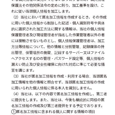
保護法その他関係法令の定めに則り、加工基準を設け、こ
れに従い当該個人情報を加工します。
（2）当社において匿名加工情報を作成するとき、その作成
に用いた個人情報から削除した記述・個人識別符号や具体
的に選択された加工方法に関する情報は、当社の個人情報
保護管理者及び現場管理者が指名した作業管理者以外の者
には接触させないものとし、個人情報保護管理者は、加工
方法等情報について、他の情報と分別管理、記録媒体の持
出管理、保管場所の施錠、記録するサーバー又はファイル
へアクセスするIDの管理・パスワード設定等、個人情報の
漏えい防止及び安全性確保に向けた対応に準じて必要な措
置を講じます。
（3）当社が匿名加工情報を作成・利用する場合、当該匿名
加工情報を他の情報と照合せず、当該匿名加工情報の作成
に用いられた個人情報に係る本人を識別しません。
（4）当社は、以下の内容で匿名加工情報を作成し、第三者
に提供をします。また、当社は、今後も継続的に同様の匿
名加工情報の作成及び第三者提供をする予定でおります。
①匿名加工情報に含まれる個人に関する情報の項目